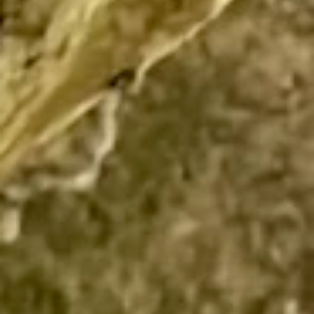
I
N
D
I
V
I
D
U
E
L
L
G
E
P
L
A
N
T
E
R
E
I
S
E
N
f